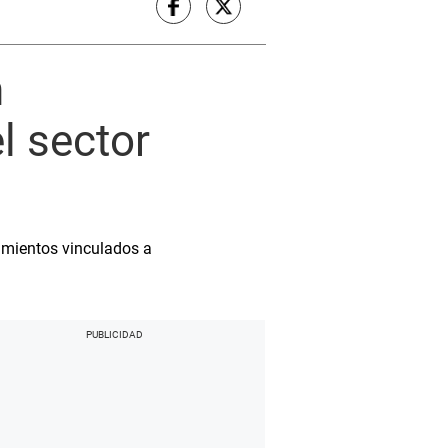
n
l sector
amientos vinculados a