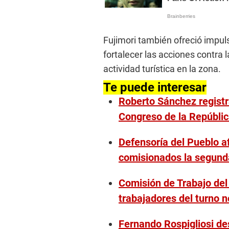
Fujimori también ofreció impuls
fortalecer las acciones contra
actividad turística en la zona.
Te puede interesar
Roberto Sánchez registr
Congreso de la Repúbli
Defensoría del Pueblo a
comisionados la segunda
Comisión de Trabajo de
trabajadores del turno 
Fernando Rospigliosi des