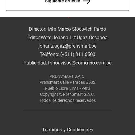
Siguiente artículo
Director: Iván Marco Slocovich Pardo
Editor Web: Johana Liz Ugaz Oscanoa
johana.ugaz@prensmart.pe
Teléfono: (+511) 311 6500
Publicidad:
fonoavisos@comercio.com.pe
PRENSMART S.A.C.
Prensmart Calle Paracas #532
Pueblo Libre, Lima - Perú
Copyright © PrenSmart S.A.C.
Todos los derechos reservados
Términos y Condiciones