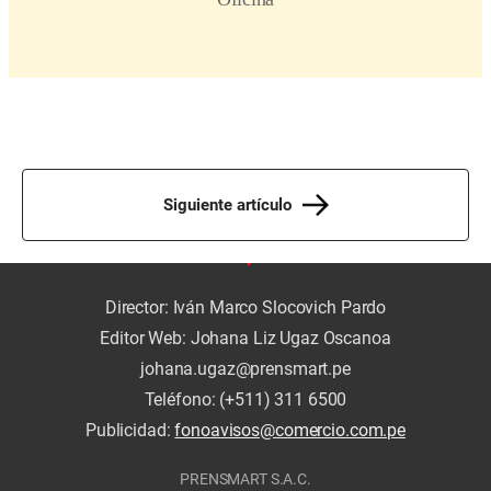
Siguiente artículo
Director: Iván Marco Slocovich Pardo
Editor Web: Johana Liz Ugaz Oscanoa
johana.ugaz@prensmart.pe
Teléfono: (+511) 311 6500
Publicidad:
fonoavisos@comercio.com.pe
PRENSMART S.A.C.