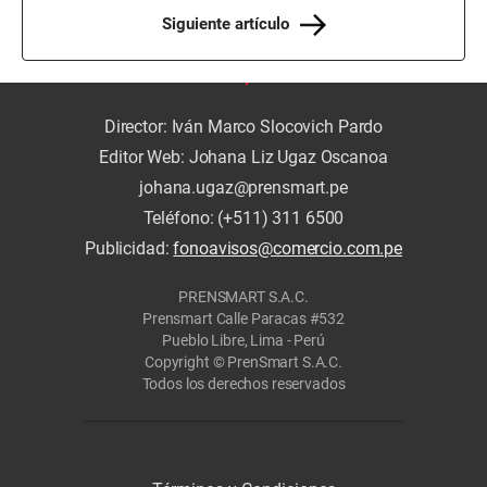
Siguiente artículo
Director: Iván Marco Slocovich Pardo
Editor Web: Johana Liz Ugaz Oscanoa
johana.ugaz@prensmart.pe
Teléfono: (+511) 311 6500
Publicidad:
fonoavisos@comercio.com.pe
PRENSMART S.A.C.
Prensmart Calle Paracas #532
Pueblo Libre, Lima - Perú
Copyright © PrenSmart S.A.C.
Todos los derechos reservados