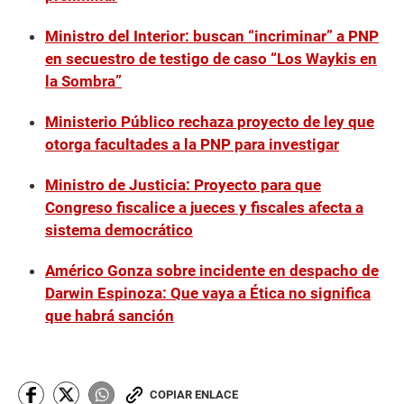
Ministro del Interior: buscan “incriminar” a PNP
en secuestro de testigo de caso “Los Waykis en
la Sombra”
Ministerio Público rechaza proyecto de ley que
otorga facultades a la PNP para investigar
Ministro de Justicia: Proyecto para que
Congreso fiscalice a jueces y fiscales afecta a
sistema democrático
Américo Gonza sobre incidente en despacho de
Darwin Espinoza: Que vaya a Ética no significa
que habrá sanción
COPIAR ENLACE