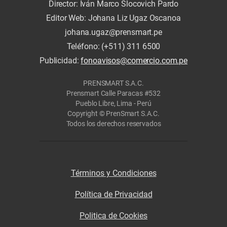
Director: Iván Marco Slocovich Pardo
Editor Web: Johana Liz Ugaz Oscanoa
johana.ugaz@prensmart.pe
Teléfono: (+511) 311 6500
Publicidad:
fonoavisos@comercio.com.pe
PRENSMART S.A.C.
Prensmart Calle Paracas #532
Pueblo Libre, Lima - Perú
Copyright © PrenSmart S.A.C.
Todos los derechos reservados
Términos y Condiciones
Política de Privacidad
Politica de Cookies