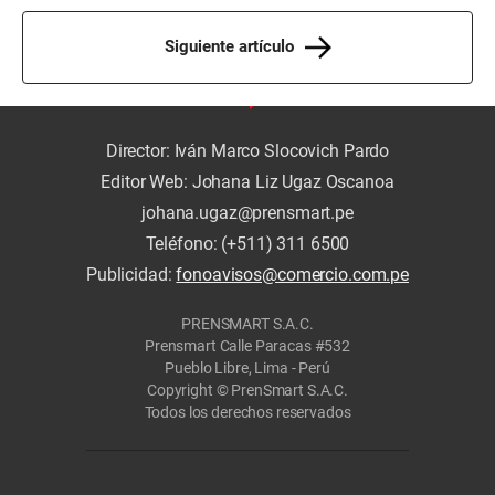
Siguiente artículo
Director: Iván Marco Slocovich Pardo
Editor Web: Johana Liz Ugaz Oscanoa
johana.ugaz@prensmart.pe
Teléfono: (+511) 311 6500
Publicidad:
fonoavisos@comercio.com.pe
PRENSMART S.A.C.
Prensmart Calle Paracas #532
Pueblo Libre, Lima - Perú
Copyright © PrenSmart S.A.C.
Todos los derechos reservados