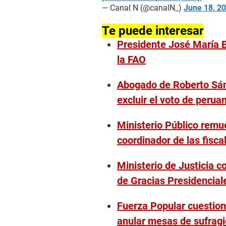
— Canal N (@canalN_)
June 18, 2
Te puede interesar
Presidente José María B
la FAO
Abogado de Roberto Sán
excluir el voto de peruan
Ministerio Público rem
coordinador de las fisca
Ministerio de Justicia 
de Gracias Presidencial
Fuerza Popular cuestion
anular mesas de sufragi