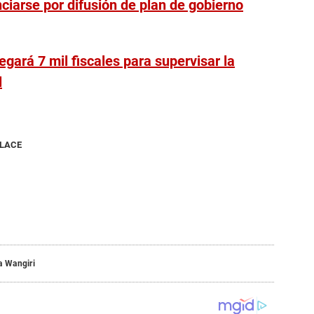
ciarse por difusión de plan de gobierno
egará 7 mil fiscales para supervisar la
l
NLACE
a Wangiri