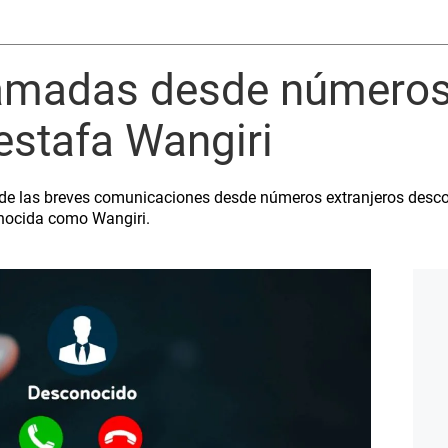
lamadas desde números
 estafa Wangiri
s de las breves comunicaciones desde números extranjeros desc
onocida como Wangiri.