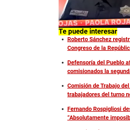
Te puede interesar
Roberto Sánchez registr
Congreso de la Repúbli
Defensoría del Pueblo a
comisionados la segunda
Comisión de Trabajo de
trabajadores del turno 
Fernando Rospigliosi des
“Absolutamente imposib