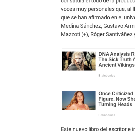
constituía el todo de la produc
voces muy personales que, al l
que se han afirmado en el univ
Medina Sánchez, Gustavo Armij
Mazzoti (+), Róger Santiváñez y
Este nuevo libro del escritor e i