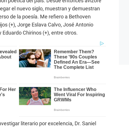
ción poética del país. Desde entonces avizoré
legar el nuevo siglo, muestran y demuestran
erso de la poesía. Me refiero a Bethoven
os (+), Jorge Eslava Calvo, José Antonio
 Eduardo Chirinos (+), entre otros.
nvestigar literario por excelencia, Dr. Saniel