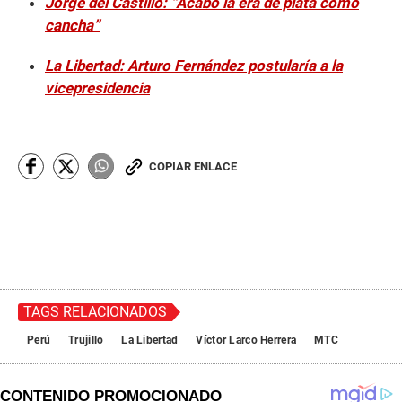
Jorge del Castillo: “Acabó la era de plata como
cancha”
La Libertad: Arturo Fernández postularía a la
vicepresidencia
COPIAR ENLACE
TAGS RELACIONADOS
Perú
Trujillo
La Libertad
Víctor Larco Herrera
MTC