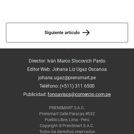
Siguiente artículo
Director: Iván Marco Slocovich Pardo
Editor Web: Johana Liz Ugaz Oscanoa
johana.ugaz@prensmart.pe
Teléfono: (+511) 311 6500
Publicidad:
fonoavisos@comercio.com.pe
PRENSMART S.A.C.
Prensmart Calle Paracas #532
Pueblo Libre, Lima - Perú
Copyright © PrenSmart S.A.C.
Todos los derechos reservados