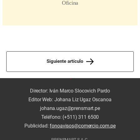
Siguiente artículo
Director: Iván Marco Slocovich Pardo
Editor Web: Johana Liz Ugaz Oscanoa
johana.ugaz@prensmart.pe
Teléfono: (+511) 311 6500
Publicidad:
fonoavisos@comercio.com.pe
PRENSMART S.A.C.