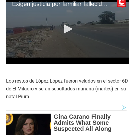
Exigen justicia por familiar fallecido en Trujillo
0
s
e
c
Los restos de López López fueron velados en el sector 6D
o
de El Milagro y serán sepultados mañana (martes) en su
n
d
natal Piura.
s
o
f
2
m
i
n
u