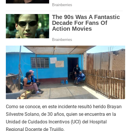
t
e
s
,
5
5
s
e
c
o
n
d
s
Como se conoce, en este incidente resultó herido Brayan
Silvestre Solano, de 30 años, quien se encuentra en la
Unidad de Cuidados Incentivos (UCI) del Hospital
Regional Docente de Trujillo.