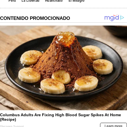
Perú
La Libertad
Huanchaco
El Milagro