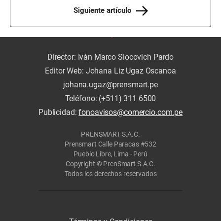
Siguiente artículo
Director: Iván Marco Slocovich Pardo
Editor Web: Johana Liz Ugaz Oscanoa
johana.ugaz@prensmart.pe
Teléfono: (+511) 311 6500
Publicidad:
fonoavisos@comercio.com.pe
PRENSMART S.A.C.
Prensmart Calle Paracas #532
Pueblo Libre, Lima - Perú
Copyright © PrenSmart S.A.C.
Todos los derechos reservados