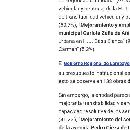
de seguridad ciudadana” (97.3%)
vehicular y peatonal de la H.U. 
de transitabilidad vehicular y 
(50.7%),
“Mejoramiento y ampli
municipal Carlota Zuñe de Añí
urbana en H.U. Casa Blanca” (9
Carmen” (5.3%).
El
Gobierno Regional de Lambay
su presupuesto institucional as
esto se observa en 138 obras d
Sin embargo, la entidad parecie
mejorar la transitabilidad y se
capacidad resolutiva de los se
(41.2%),
“Mejoramiento del serv
de la avenida Pedro Cieza de L