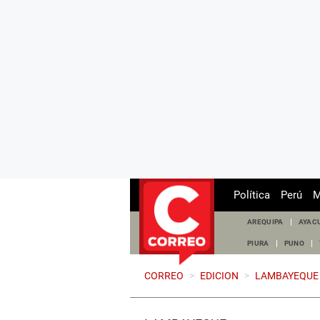
Política
Perú
M
AREQUIPA
AYAC
PIURA
PUNO
CORREO
>
EDICION
>
LAMBAYEQUE