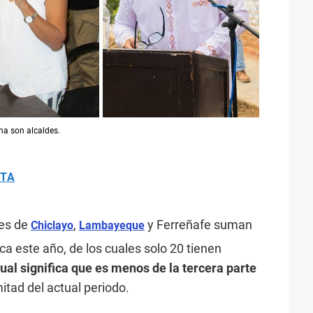
a son alcaldes.
ETA
les de
,
y Ferreñafe suman
Chiclayo
Lambayeque
ca este año, de los cuales solo 20 tienen
cual significa que es menos de la tercera parte
mitad del actual periodo.