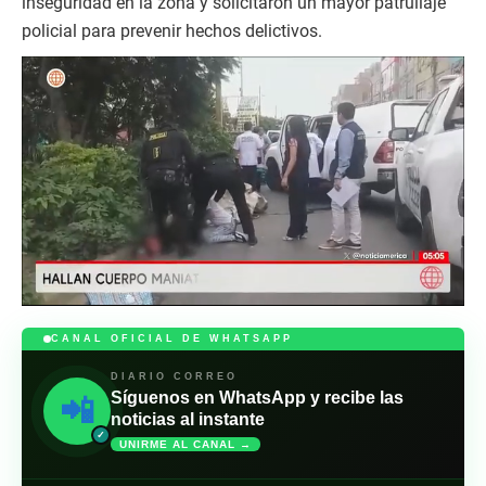
inseguridad en la zona y solicitaron un mayor patrullaje
policial para prevenir hechos delictivos.
CANAL OFICIAL DE WHATSAPP
DIARIO CORREO
Síguenos en WhatsApp y recibe las
📲
noticias al instante
✓
UNIRME AL CANAL →