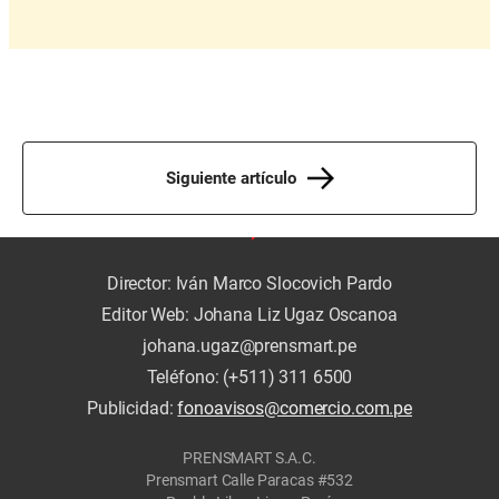
Siguiente artículo
Director: Iván Marco Slocovich Pardo
Editor Web: Johana Liz Ugaz Oscanoa
johana.ugaz@prensmart.pe
Teléfono: (+511) 311 6500
Publicidad:
fonoavisos@comercio.com.pe
PRENSMART S.A.C.
Prensmart Calle Paracas #532