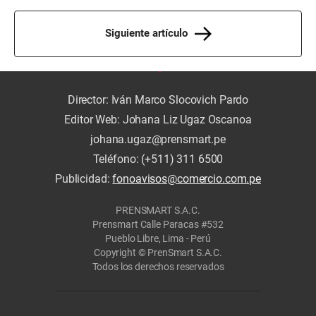
Siguiente artículo
Director: Iván Marco Slocovich Pardo
Editor Web: Johana Liz Ugaz Oscanoa
johana.ugaz@prensmart.pe
Teléfono: (+511) 311 6500
Publicidad:
fonoavisos@comercio.com.pe
PRENSMART S.A.C.
Prensmart Calle Paracas #532
Pueblo Libre, Lima - Perú
Copyright © PrenSmart S.A.C.
Todos los derechos reservados