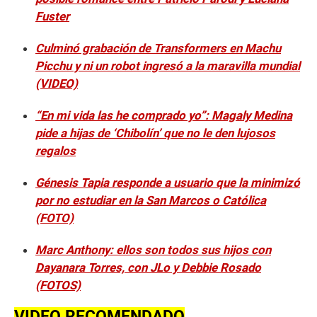
Fuster
Culminó grabación de Transformers en Machu
Picchu y ni un robot ingresó a la maravilla mundial
(VIDEO)
“En mi vida las he comprado yo”: Magaly Medina
pide a hijas de ‘Chibolín’ que no le den lujosos
regalos
Génesis Tapia responde a usuario que la minimizó
por no estudiar en la San Marcos o Católica
(FOTO)
Marc Anthony: ellos son todos sus hijos con
Dayanara Torres, con JLo y Debbie Rosado
(FOTOS)
VIDEO RECOMENDADO