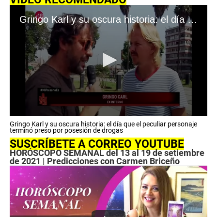
Gringo Karl y su oscura historia: el día que el peculiar personaje terminó preso por posesión de drogas
0
Gringo Karl y su oscura historia: el día que el peculiar personaje
s
terminó preso por posesión de drogas
e
SUSCRÍBETE A CORREO YOUTUBE
c
o
HORÓSCOPO SEMANAL del 13 al 19 de setiembre
n
de 2021 | Predicciones con Carmen Briceño
d
s
o
f
3
m
i