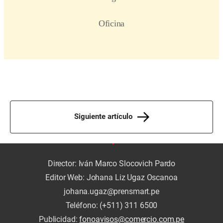
Siguiente artículo
Director: Iván Marco Slocovich Pardo
Editor Web: Johana Liz Ugaz Oscanoa
johana.ugaz@prensmart.pe
Teléfono: (+511) 311 6500
Publicidad:
fonoavisos@comercio.com.pe