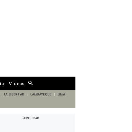
ia
Videos
Cuadro
de
búsqueda
LA LIBERTAD
LAMBAYEQUE
LIMA