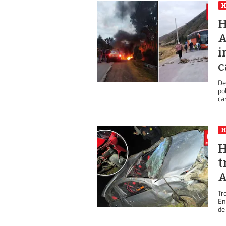
H
A
i
c
De
po
ca
H
t
A
Tr
En
de 