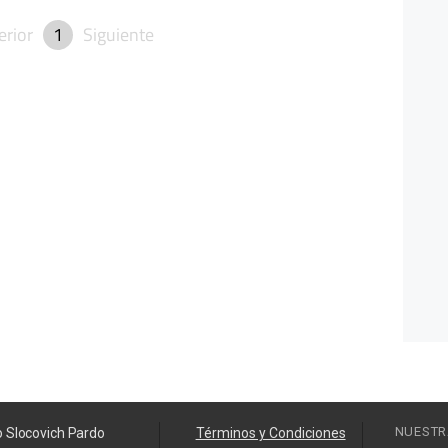
erior
1
Siguiente
NUESTR
o Slocovich Pardo
Términos y Condiciones