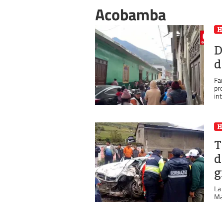
Acobamba
D
d
Fa
pr
in
T
d
g
La
Ma