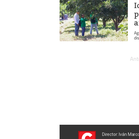
I
p
a
Ag
di
Ant
Director: Iván Marc