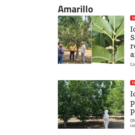
Amarillo
I
I
S
r
a
Co
I
I
p
p
Of
co