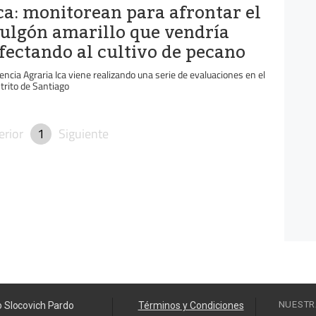
ca: monitorean para afrontar el
ulgón amarillo que vendría
fectando al cultivo de pecano
encia Agraria Ica viene realizando una serie de evaluaciones en el
strito de Santiago
erior
1
Siguiente
NUESTR
o Slocovich Pardo
Términos y Condiciones