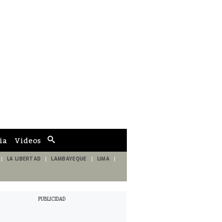
ia
Videos
Cuadro
de
búsqueda
LA LIBERTAD
LAMBAYEQUE
LIMA