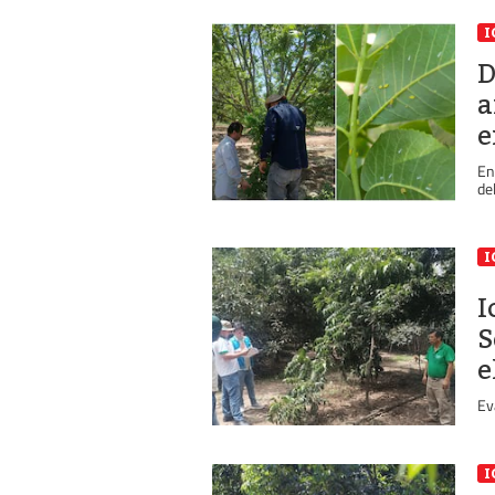
I
D
a
e
En
de
I
I
S
e
Ev
I