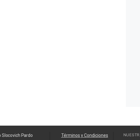
NUESTR
o Slocovich Pardo
Términos y Condiciones