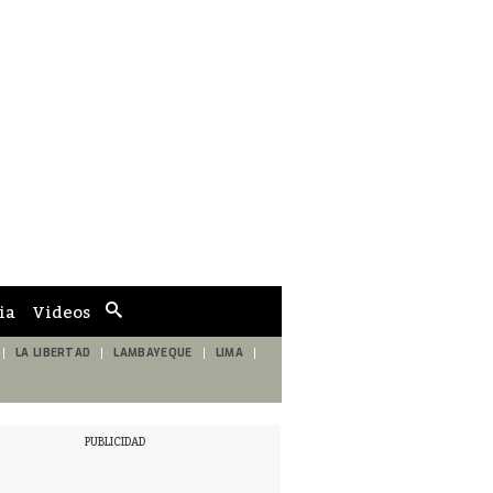
ia
Videos
Cuadro
de
búsqueda
LA LIBERTAD
LAMBAYEQUE
LIMA