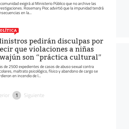
 comunidad exigirá al Ministerio Público que no archive las
vestigaciones. Rosemary Pioc advirtió que la impunidad tendrá
nsecuencias en la...
OLÍTICA
inistros pedirán disculpas por
ecir que violaciones a niñas
wajún son “práctica cultural”
s de 2500 expedientes de casos de abuso sexual contra
colares, maltrato psicológico, físico y abandono de cargo se
rdieron en incendio de l...
erior
1
Siguiente