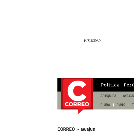
Política
Per
AREQUIPA
AYACU
PIURA
PUNO
CORREO
>
awajun