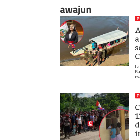
awajun
P
A
a
s
C
La
Ba
eva
P
C
1
d
i