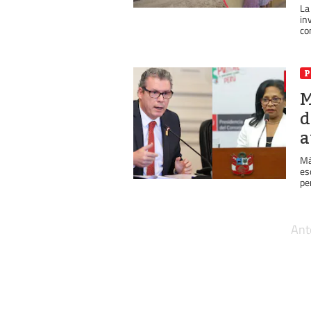
La
in
co
P
M
d
a
Má
es
pe
Ant