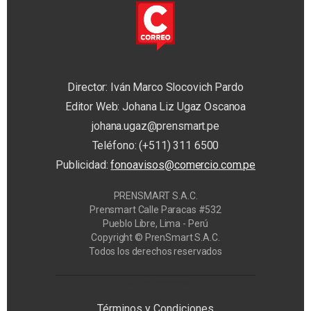
Director: Iván Marco Slocovich Pardo
Editor Web: Johana Liz Ugaz Oscanoa
johana.ugaz@prensmart.pe
Teléfono: (+511) 311 6500
Publicidad:
fonoavisos@comercio.com.pe
PRENSMART S.A.C.
Prensmart Calle Paracas #532
Pueblo Libre, Lima - Perú
Copyright © PrenSmart S.A.C.
Todos los derechos reservados
Privacy Manager
Términos y Condiciones