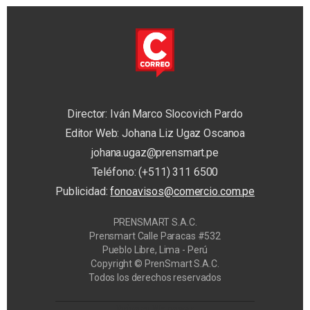
Director: Iván Marco Slocovich Pardo
Editor Web: Johana Liz Ugaz Oscanoa
johana.ugaz@prensmart.pe
Teléfono: (+511) 311 6500
Publicidad:
fonoavisos@comercio.com.pe
PRENSMART S.A.C.
Prensmart Calle Paracas #532
Pueblo Libre, Lima - Perú
Copyright © PrenSmart S.A.C.
Todos los derechos reservados
Privacy Manager