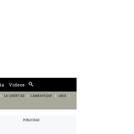
ia
Videos
Cuadro
de
búsqueda
LA LIBERTAD
LAMBAYEQUE
LIMA