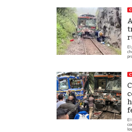
C
A
t
r
El
ch
pro
C
C
c
h
f
El
co
lo