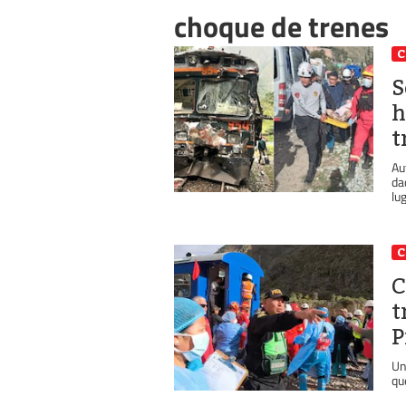
choque de trenes
C
S
h
t
Au
da
lug
C
C
t
P
Un
qu