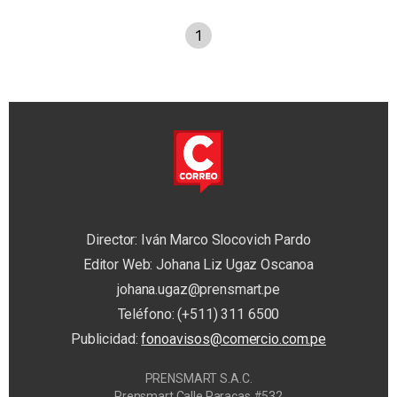
1
Director: Iván Marco Slocovich Pardo
Editor Web: Johana Liz Ugaz Oscanoa
johana.ugaz@prensmart.pe
Teléfono: (+511) 311 6500
Publicidad:
fonoavisos@comercio.com.pe
PRENSMART S.A.C.
Prensmart Calle Paracas #532