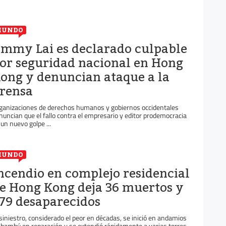
MUNDO
immy Lai es declarado culpable
or seguridad nacional en Hong
ong y denuncian ataque a la
rensa
ganizaciones de derechos humanos y gobiernos occidentales
nuncian que el fallo contra el empresario y editor prodemocracia
 un nuevo golpe ...
MUNDO
ncendio en complejo residencial
e Hong Kong deja 36 muertos y
79 desaparecidos
 siniestro, considerado el peor en décadas, se inició en andamios
 bambú en reparación y se extendió rápidamente a varias torres