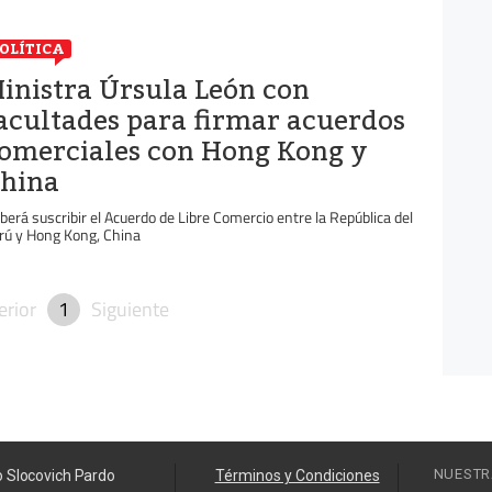
OLÍTICA
inistra Úrsula León con
acultades para firmar acuerdos
omerciales con Hong Kong y
hina
berá suscribir el Acuerdo de Libre Comercio entre la República del
rú y Hong Kong, China
erior
1
Siguiente
NUESTR
o Slocovich Pardo
Términos y Condiciones