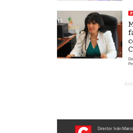
P
M
f
c
C
De
Pe
Ant
Director: Iván Marc