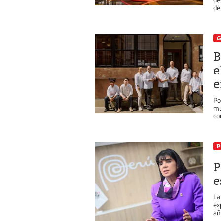
del
B
e
e
Po
mu
co
P
P
e
La
ex
añ