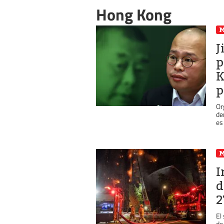
Hong Kong
J
p
K
p
Or
de
es
I
d
2
El
de