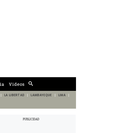
ia
Videos
Cuadro
de
búsqueda
LA LIBERTAD
LAMBAYEQUE
LIMA