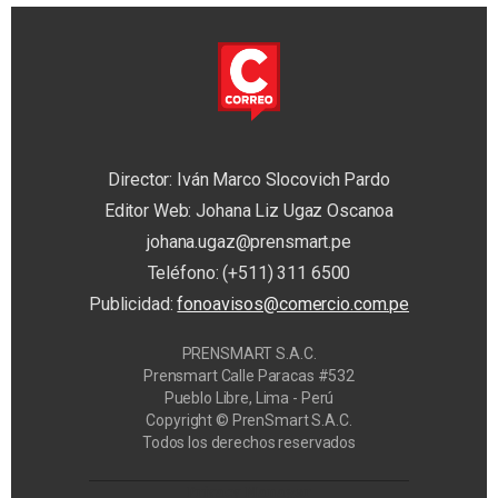
Director: Iván Marco Slocovich Pardo
Editor Web: Johana Liz Ugaz Oscanoa
johana.ugaz@prensmart.pe
Teléfono: (+511) 311 6500
Publicidad:
fonoavisos@comercio.com.pe
PRENSMART S.A.C.
Prensmart Calle Paracas #532
Pueblo Libre, Lima - Perú
Copyright © PrenSmart S.A.C.
Todos los derechos reservados
Privacy Manager