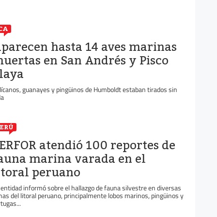
CA
parecen hasta 14 aves marinas
uertas en San Andrés y Pisco
laya
lícanos, guanayes y pingüinos de Humboldt estaban tirados sin
da
ERÚ
ERFOR atendió 100 reportes de
auna marina varada en el
itoral peruano
 entidad informó sobre el hallazgo de fauna silvestre en diversas
nas del litoral peruano, principalmente lobos marinos, pingüinos y
rtugas...