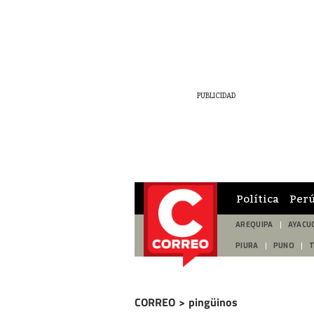
Política
Per
AREQUIPA
AYACU
PIURA
PUNO
CORREO
>
pingüinos