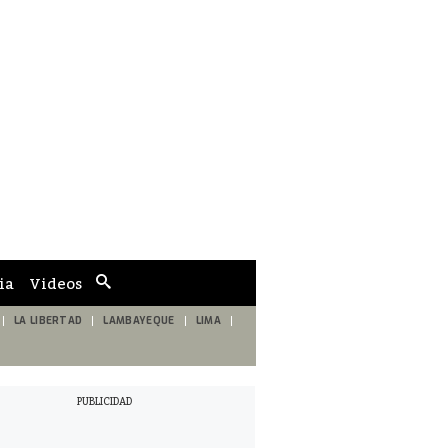
ia
Videos
Cuadro
de
búsqueda
LA LIBERTAD
LAMBAYEQUE
LIMA