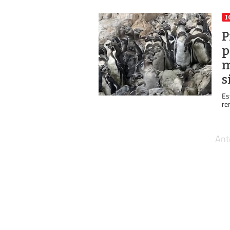
I
P
p
m
s
Es
re
Ant