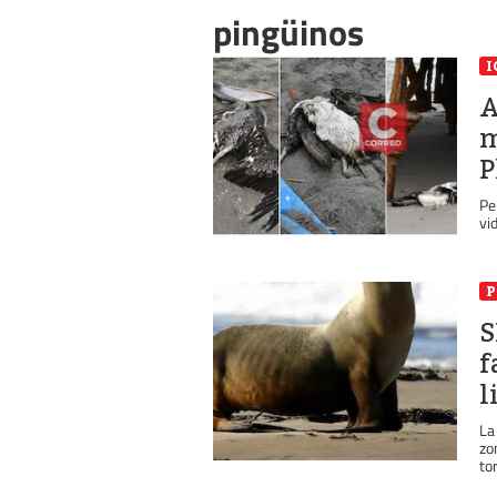
pingüinos
I
A
m
P
Pe
vi
P
S
f
l
La
zo
to