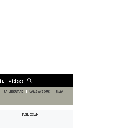
ia
Videos
Cuadro
de
búsqueda
LA LIBERTAD
LAMBAYEQUE
LIMA