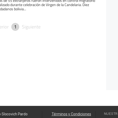
s de 55 extranjeros fueron intervenidos en control migratorio
alizado durante celebración de Virgen de la Candelaria. Diez
udadanos bolivia...
erior
1
Siguiente
NUESTR
o Slocovich Pardo
Términos y Condiciones