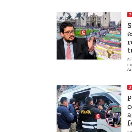
P
S
e
r
t
El
mo
As
P
c
a
f