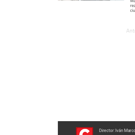
Má
re
ci
Ant
Director: Iván Marc