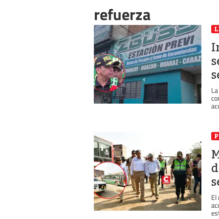
refuerza
L
I
s
s
La
co
ac
P
M
d
s
El
ac
es