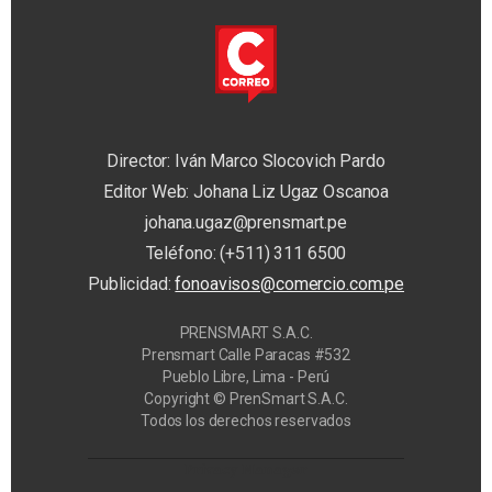
Director: Iván Marco Slocovich Pardo
Editor Web: Johana Liz Ugaz Oscanoa
johana.ugaz@prensmart.pe
Teléfono: (+511) 311 6500
Publicidad:
fonoavisos@comercio.com.pe
PRENSMART S.A.C.
Prensmart Calle Paracas #532
Pueblo Libre, Lima - Perú
Copyright © PrenSmart S.A.C.
Todos los derechos reservados
Privacy Manager