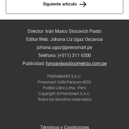
Siguiente artículo
Director: Iván Marco Slocovich Pardo
Editor Web: Johana Liz Ugaz Oscanoa
johana.ugaz@prensmart.pe
Teléfono: (+511) 311 6500
Publicidad:
fonoavisos@comercio.com.pe
PRENSMART S.A.C.
Prensmart Calle Paracas #532
Pueblo Libre, Lima - Perú
Copyright © PrenSmart S.A.C.
Todos los derechos reservados
Términos y Condiciones