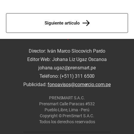
Siguiente artículo
Director: Iván Marco Slocovich Pardo
Editor Web: Johana Liz Ugaz Oscanoa
johana.ugaz@prensmart.pe
Teléfono: (+511) 311 6500
Publicidad:
fonoavisos@comercio.com.pe
PRENSMART S.A.C.
Prensmart Calle Paracas #532
Pueblo Libre, Lima - Perú
Copyright © PrenSmart S.A.C.
Todos los derechos reservados