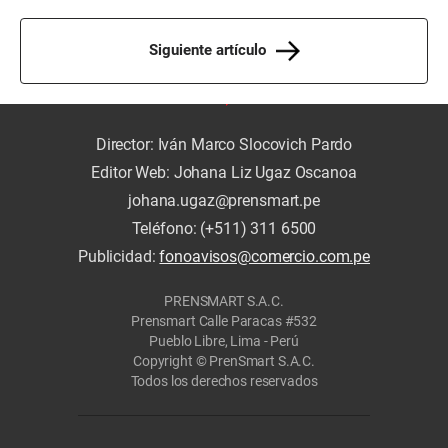
Siguiente artículo
Director: Iván Marco Slocovich Pardo
Editor Web: Johana Liz Ugaz Oscanoa
johana.ugaz@prensmart.pe
Teléfono: (+511) 311 6500
Publicidad:
fonoavisos@comercio.com.pe
PRENSMART S.A.C.
Prensmart Calle Paracas #532
Pueblo Libre, Lima - Perú
Copyright © PrenSmart S.A.C.
Todos los derechos reservados