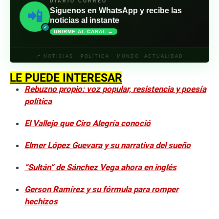
DIARIO CORREO
Síguenos en WhatsApp y recibe las
📲
noticias al instante
✓
UNIRME AL CANAL →
📍 NOTICIAS · POLÍTICA · MUNDO· ACTUALIDAD
LE PUEDE INTERESAR
Rebuzno propio: voz popular, resistencia y poesía
política
El Vallejo que Ciro Alegría conoció
Elmer López Guevara y su narrativa del sueño
“Sultán” de Sánchez Vega ahora en inglés
Gerson Ramírez y su fórmula para romper
hechizos