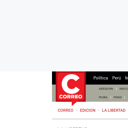
Política
Perú
M
AREQUIPA
AYAC
PIURA
PUNO
CORREO
>
EDICION
>
LA LIBERTAD