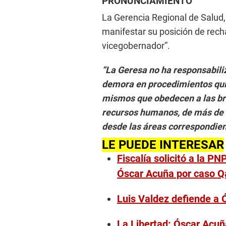
PRONUNCIAMIENTO
La Gerencia Regional de Salud,
manifestar su posición de recha
vicegobernador”.
“La Geresa no ha responsabiliz
demora en procedimientos quir
mismos que obedecen a las bre
recursos humanos, de más de 3
desde las áreas correspondien
LE PUEDE INTERESAR
Fiscalía solicitó a la P
Óscar Acuña por caso Q
Luis Valdez defiende a
La Libertad: Óscar Acuñ