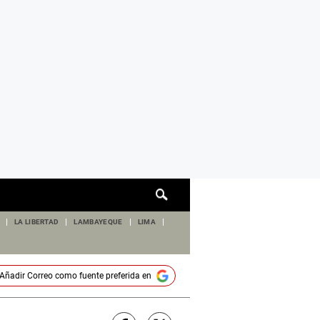
Cuadro
de
búsqueda
LA LIBERTAD
LAMBAYEQUE
LIMA
Añadir
Correo
como fuente preferida en