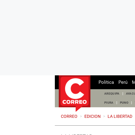
Política
Perú
M
AREQUIPA
AYAC
PIURA
PUNO
CORREO
>
EDICION
>
LA LIBERTAD