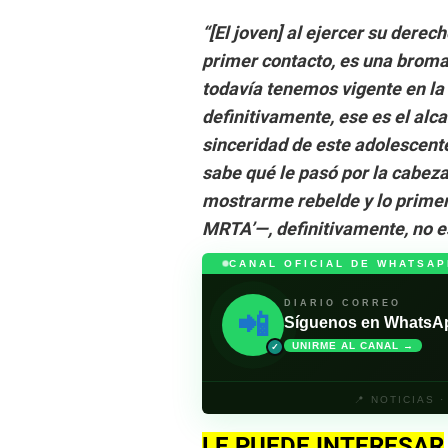
“[El joven] al ejercer su derec
primer contacto, es una broma
todavía tenemos vigente en la 
definitivamente, ese es el alca
sinceridad de este adolescente
sabe qué le pasó por la cabeza
mostrarme rebelde y lo primero
MRTA’—, definitivamente, no e
CANAL OFICIAL DE WHATSAP
DIARIO CORREO
📲
Síguenos en WhatsApp 
UNIRME AL CANAL →
✓
📍 NOTICIAS 
LE PUEDE INTERESAR