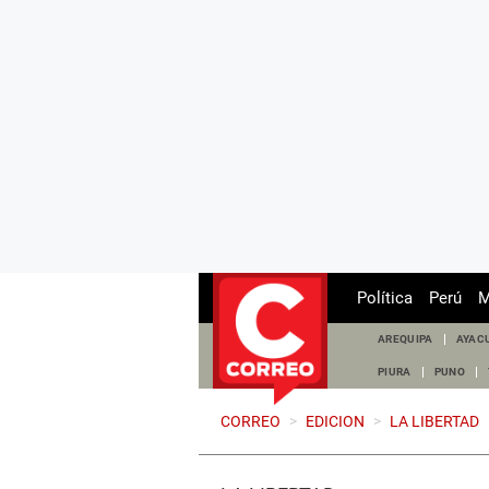
Política
Perú
M
AREQUIPA
AYAC
PIURA
PUNO
CORREO
>
EDICION
>
LA LIBERTAD