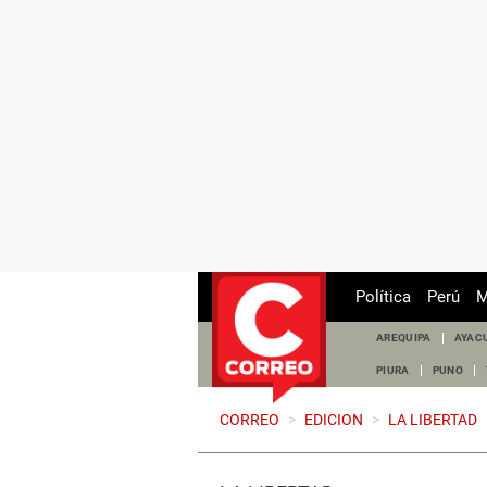
Política
Perú
M
AREQUIPA
AYAC
PIURA
PUNO
CORREO
>
EDICION
>
LA LIBERTAD