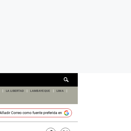
Cuadro
de
búsqueda
LA LIBERTAD
LAMBAYEQUE
LIMA
Añadir
Correo
como fuente preferida en