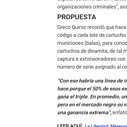
organizaciones criminales”, so
PROPUESTA
Greco Quiroz recordó que hace
código a cada lote de cartucho
municiones (balas), para conoc
cartuchos de dinamita, de tal 
captura a extorsionadores con e
número de serie asignado al c
“Con eso habría una línea de i
hace porque el 50% de esos exp
gana el triple. En promedio, un
pero en el mercado negro su va
una ganancia extrema”,
enfati
LEER AQUÍ:
La Libertad: Mineros