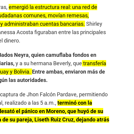
ras,
emergió la estructura real: una red de
ciudadanas comunes, movían remesas,
 administraban cuentas bancarias.
Shirley
anessa Acosta figuraban entre las principales
l dinero.
e Bados Neyra, quien camuflaba fondos en
iarias,
y a su hermana Beverly, que
transfería
ay y Bolivia.
Entre ambas, enviaron más de
egún las autoridades.
 captura de Jhon Falcón Pardave, permitiendo
l, realizado a las 5 a.m.,
terminó con la
desató el pánico en Moreno, que huyó de su
de su pareja, Liseth Ruiz Cruz, dejando atrás