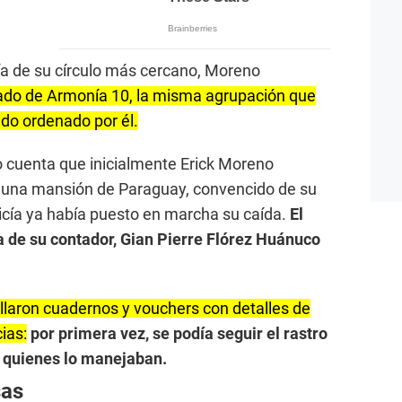
a de su círculo más cercano, Moreno
vado de Armonía 10, la misma agrupación que
ado ordenado por él.
io cuenta que inicialmente Erick Moreno
en una mansión de Paraguay, convencido de su
licía ya había puesto en marcha su caída.
El
a de su contador, Gian Pierre Flórez Huánuco
llaron cuadernos y vouchers con detalles de
ias:
por primera vez, se podía seguir el rastro
r a quienes lo manejaban.
sas