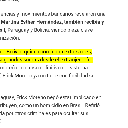
erencias y movimientos bancarios revelaron una
Martina Esther Hernández, también recibía y
il,
Paraguay y Bolivia, siendo pieza clave
nización.
en Bolivia -quien coordinaba extorsiones,
uía grandes sumas desde el extranjero- fue
 marcó el colapso definitivo del sistema
í, Erick Moreno ya no tiene con facilidad su
raguay, Erick Moreno negó estar implicado en
tribuyen, como un homicidio en Brasil. Refirió
ada por otros criminales para ocultar sus
ú.