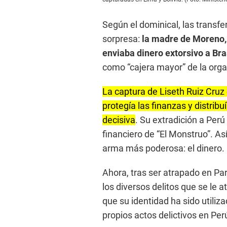
Según el dominical, las transf
sorpresa:
la madre de Moreno, 
enviaba dinero extorsivo a Bras
como “cajera mayor” de la orga
La captura de Liseth Ruiz Cruz 
protegía las finanzas y distrib
decisiva
. Su extradición a Perú
financiero de “El Monstruo”. As
arma más poderosa: el dinero.
Ahora, tras ser atrapado en Pa
los diversos delitos que se le a
que su identidad ha sido utiliz
propios actos delictivos en Per