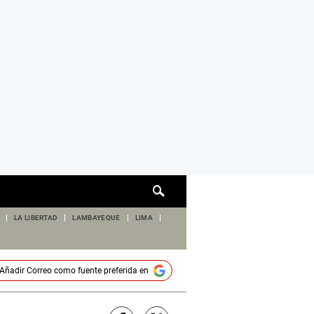
Cuadro
de
búsqueda
LA LIBERTAD
LAMBAYEQUE
LIMA
Añadir
Correo
como fuente preferida en