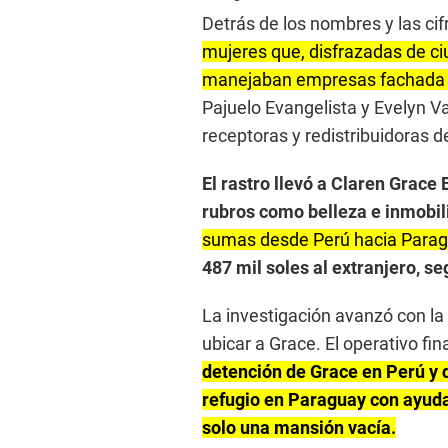
Detrás de los nombres y las cif
mujeres que, disfrazadas de 
manejaban empresas fachada y
Pajuelo Evangelista y Evelyn V
receptoras y redistribuidoras de
El rastro llevó a Claren Grac
rubros como belleza e inmobil
sumas desde Perú hacia Paragu
487 mil soles al extranjero, s
La investigación avanzó con la
ubicar a Grace. El operativo fina
detención de Grace en Perú y 
refugio en Paraguay con ayuda 
solo una mansión vacía.