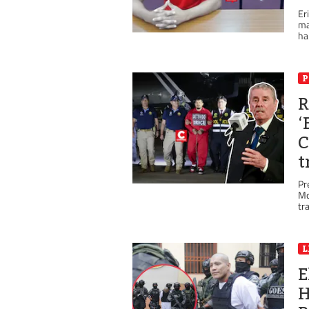
Er
ma
ha
P
R
‘
C
t
Pr
Mo
tra
L
E
H