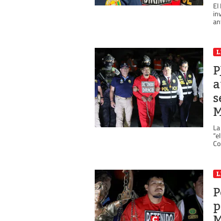
El
in
an
L
P
a
s
M
La
“e
Co
L
P
p
M