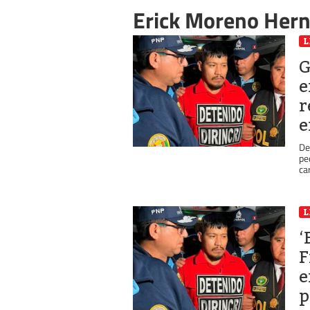
Erick Moreno Her
L
G
e
r
e
De
pe
ca
L
‘
F
e
p