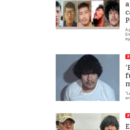
a
c
P
A 
Er
Inj
P
‘
f
m
“L
en
P
E