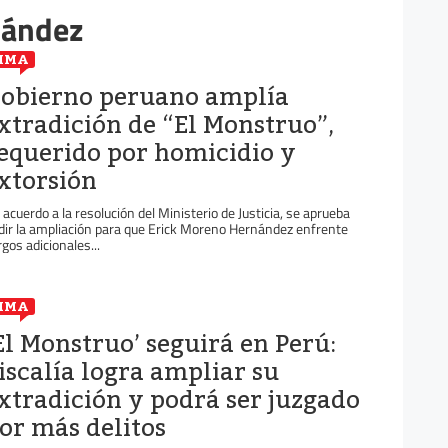
nández
IMA
obierno peruano amplía
xtradición de “El Monstruo”,
equerido por homicidio y
xtorsión
 acuerdo a la resolución del Ministerio de Justicia, se aprueba
dir la ampliación para que Erick Moreno Hernández enfrente
rgos adicionales...
IMA
El Monstruo’ seguirá en Perú:
iscalía logra ampliar su
xtradición y podrá ser juzgado
or más delitos