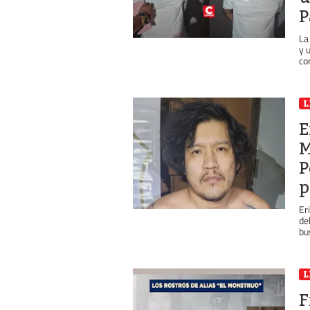
P
La
y 
cor
L
E
M
P
p
Er
de
bu
L
F