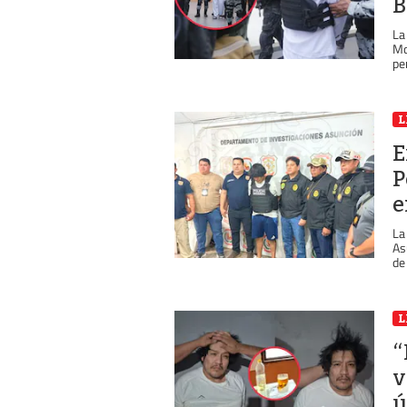
B
La
Mo
pe
L
E
P
e
La
As
de 
L
“
v
ú