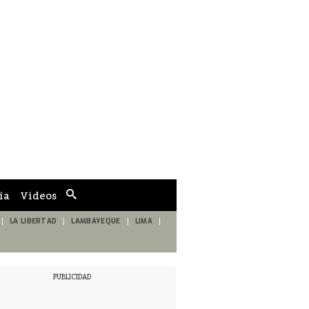
ia
Videos
Cuadro
de
búsqueda
LA LIBERTAD
LAMBAYEQUE
LIMA