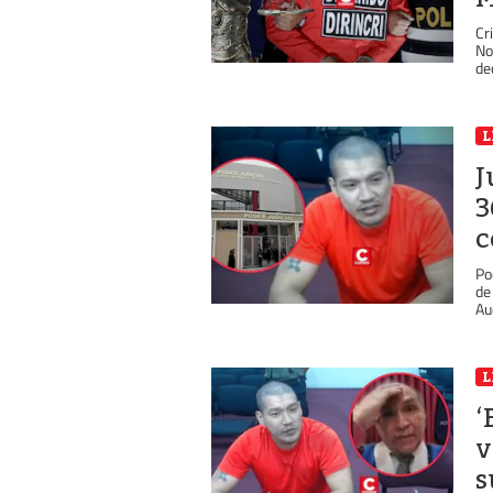
Cr
No
dec
L
J
3
c
Po
de
Aud
L
‘
v
s