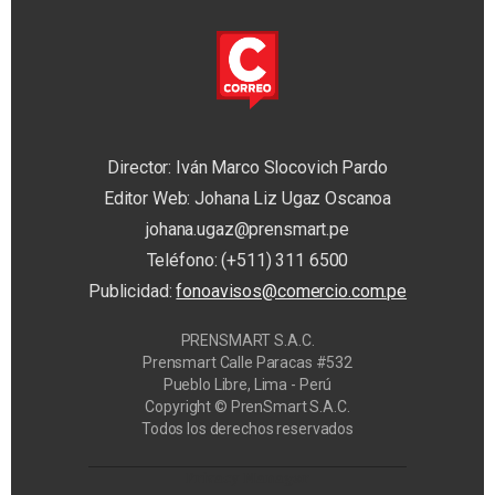
Director: Iván Marco Slocovich Pardo
Editor Web: Johana Liz Ugaz Oscanoa
johana.ugaz@prensmart.pe
Teléfono: (+511) 311 6500
Publicidad:
fonoavisos@comercio.com.pe
PRENSMART S.A.C.
Prensmart Calle Paracas #532
Pueblo Libre, Lima - Perú
Copyright © PrenSmart S.A.C.
Todos los derechos reservados
Privacy Manager