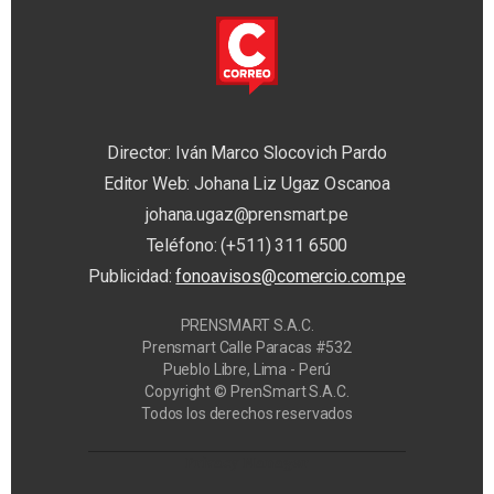
Director: Iván Marco Slocovich Pardo
Editor Web: Johana Liz Ugaz Oscanoa
johana.ugaz@prensmart.pe
Teléfono: (+511) 311 6500
Publicidad:
fonoavisos@comercio.com.pe
PRENSMART S.A.C.
Prensmart Calle Paracas #532
Pueblo Libre, Lima - Perú
Copyright © PrenSmart S.A.C.
Todos los derechos reservados
Privacy Manager