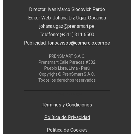
Director: Iván Marco Slocovich Pardo
Editor Web: Johana Liz Ugaz Oscanoa
johana.ugaz@prensmart.pe
Teléfono: (+511) 311 6500
Publicidad:
fonoavisos@comercio.com.pe
PRENSMART S.A.C.
Prensmart Calle Paracas #532
Pueblo Libre, Lima - Perú
Copyright © PrenSmart S.A.C.
Todos los derechos reservados
Privacy Manager
Términos y Condiciones
Política de Privacidad
Politica de Cookies