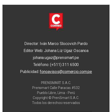
Director: Iván Marco Slocovich Pardo
Editor Web: Johana Liz Ugaz Oscanoa
johana.ugaz@prensmart.pe
Teléfono: (+511) 311 6500
Publicidad:
fonoavisos@comercio.com.pe
PRENSMART S.A.C.
Prensmart Calle Paracas #532
Pueblo Libre, Lima - Perú
Copyright © PrenSmart S.A.C.
Todos los derechos reservados