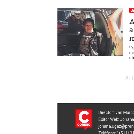
A
A
a
m
Va
me
ri
Ant
Director: Iván Marc
Editor Web: Johan
johana.ugaz@pren
Teléfono: (+511) 3