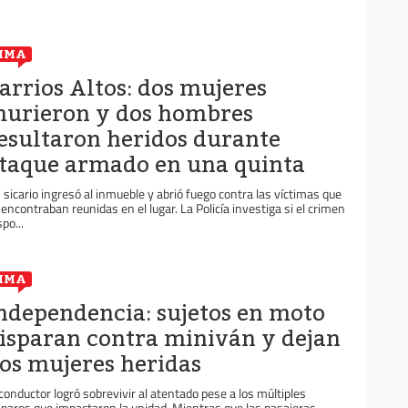
IMA
arrios Altos: dos mujeres
urieron y dos hombres
esultaron heridos durante
taque armado en una quinta
 sicario ingresó al inmueble y abrió fuego contra las víctimas que
 encontraban reunidas en el lugar. La Policía investiga si el crimen
po...
IMA
ndependencia: sujetos en moto
isparan contra miniván y dejan
os mujeres heridas
 conductor logró sobrevivir al atentado pese a los múltiples
sparos que impactaron la unidad. Mientras que las pasajeras