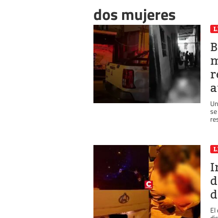
dos mujeres
L
B
m
r
a
Un
se
res
L
I
d
d
El
di