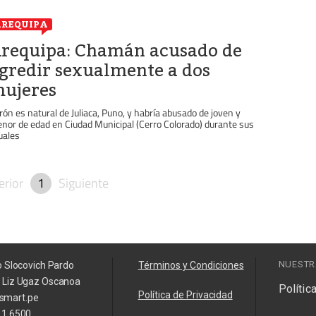
REQUIPA
requipa: Chamán acusado de
gredir sexualmente a dos
ujeres
rón es natural de Juliaca, Puno, y habría abusado de joven y
nor de edad en Ciudad Municipal (Cerro Colorado) durante sus
tuales
erior
1
Siguiente
NUESTR
o Slocovich Pardo
Términos y Condiciones
a Liz Ugaz Oscanoa
Polític
Política de Privacidad
smart.pe
11 6500