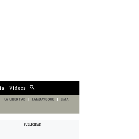
ia
Videos
Cuadro
de
búsqueda
LA LIBERTAD
LAMBAYEQUE
LIMA