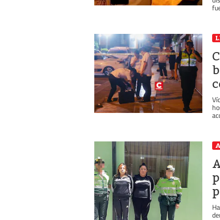
fu
L
C
b
c
Ví
ho
ac
A
A
p
p
Ha
de