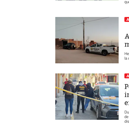
qu
A
A
m
He
la 
A
P
i
e
Du
de
dis