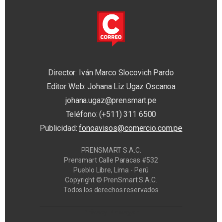
Director: Iván Marco Slocovich Pardo
Editor Web: Johana Liz Ugaz Oscanoa
johana.ugaz@prensmart.pe
Teléfono: (+511) 311 6500
Publicidad:
fonoavisos@comercio.com.pe
PRENSMART S.A.C.
Prensmart Calle Paracas #532
Pueblo Libre, Lima - Perú
Copyright © PrenSmart S.A.C.
Todos los derechos reservados
Privacy Manager