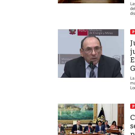
La
de
di
P
J
j
E
La
ma
Lo
P
C
s
p