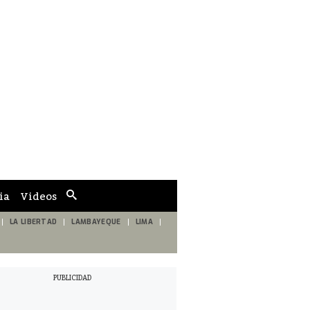
ia
Videos
Cuadro
de
búsqueda
LA LIBERTAD
LAMBAYEQUE
LIMA