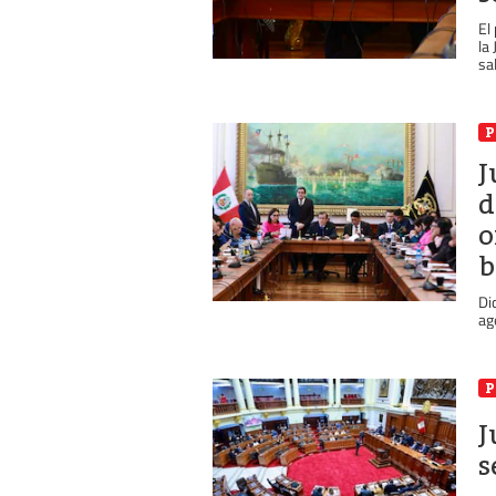
El
la
sal
P
J
d
o
b
Di
ag
P
J
s