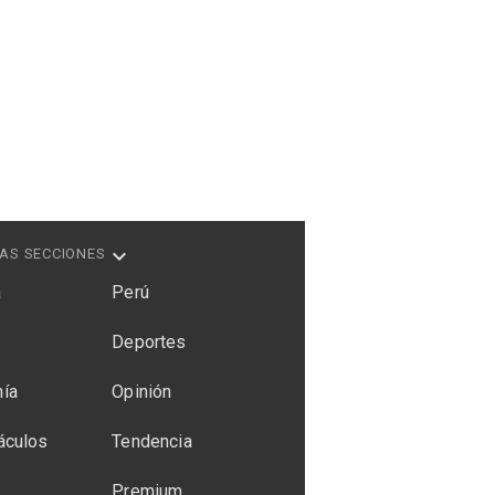
AS SECCIONES
a
Perú
Deportes
ía
Opinión
áculos
Tendencia
Premium