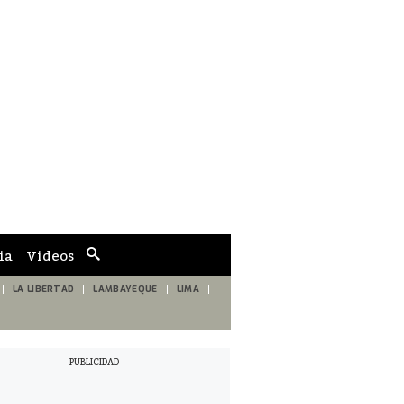
ia
Videos
Cuadro
de
búsqueda
LA LIBERTAD
LAMBAYEQUE
LIMA