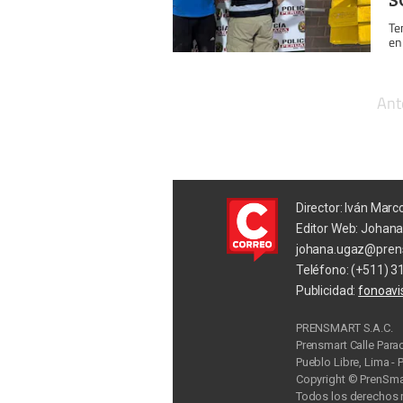
Te
en
Ant
Director: Iván Marc
Editor Web: Johan
johana.ugaz@pren
Teléfono: (+511) 3
Publicidad:
fonoav
PRENSMART S.A.C.
Prensmart Calle Para
Pueblo Libre, Lima - 
Copyright © PrenSmar
Todos los derechos 