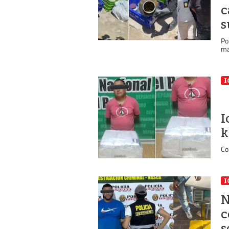
c
s
Po
ma
I
I
k
Co
I
N
c
s