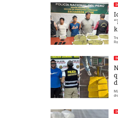
I
I
“
k
Tr
Ro
I
N
q
d
Má
dr
I