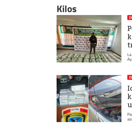
Kilos
I
P
k
t
La
Ay
I
I
k
u
Pa
as