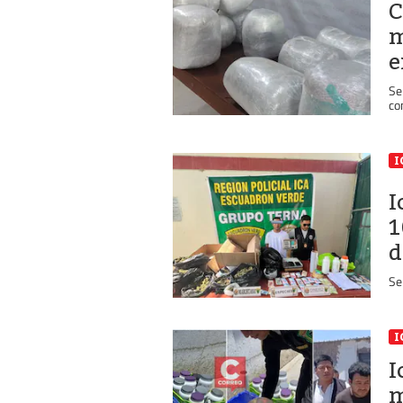
C
m
e
Se
co
I
I
1
d
Se
I
I
m