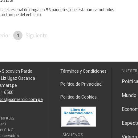
nía el arsenal de droga en 53 paquetes, que estaban camuflados
 un tanque del vehículo
erior
1
Siguiente
NUESTR
o Slocovich Pardo
Términos y Condiciones
a Liz Ugaz Oscanoa
Polític
Política de Privacidad
smart.pe
11 6500
Mundo
Politica de Cookies
isos@comercio.com.pe
Econom
cas #532
Espect
Perú
t S.A.C.
SÍGUENOS
reservados
Videos