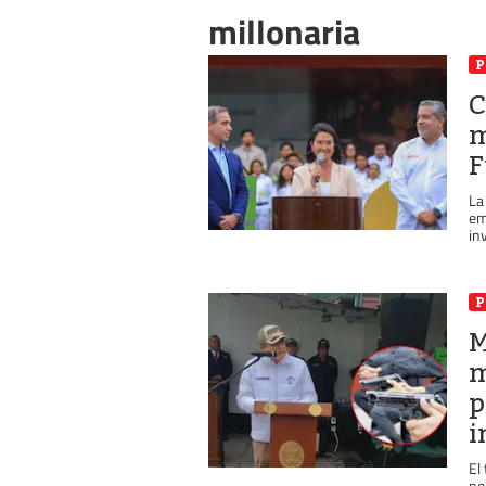
millonaria
P
C
m
F
La
em
in
P
M
m
p
i
El
no