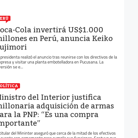
ERÚ
oca-Cola invertirá US$1.000
illones en Perú, anuncia Keiko
ujimori
 presidenta realizó el anuncio tras reunirse con los directivos de la
presa y visitar una planta embotelladora en Pucusana. La
versión se e...
OLÍTICA
inistro del Interior justifica
illonaria adquisición de armas
ara la PNP: “Es una compra
mportante”
 titular del Mininter aseguró que cerca de la mitad de los efectivos
 cuenta con armamento para cumplir sus funciones. Sostuvo que