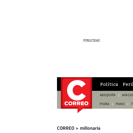
Política
Per
AREQUIPA
AYACU
PIURA
PUNO
CORREO
>
millonaria