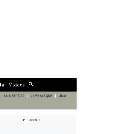
ia
Videos
Cuadro
de
búsqueda
LA LIBERTAD
LAMBAYEQUE
LIMA