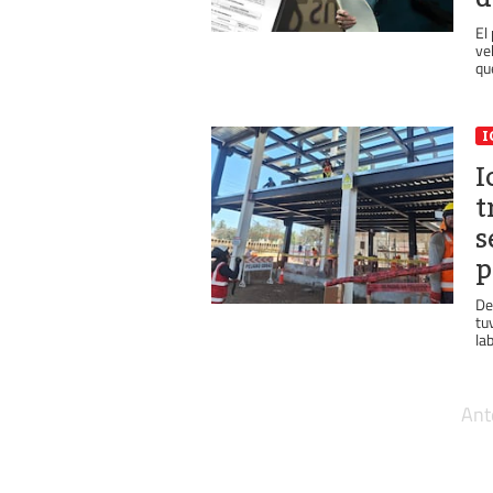
El
ve
que
I
I
t
s
p
De
tu
lab
Ant