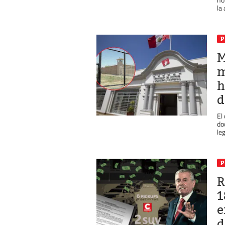
la 
P
M
m
h
d
El
do
leg
P
R
1
e
d