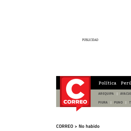
Política
Per
AREQUIPA
AYACU
PIURA
PUNO
CORREO
>
No habido