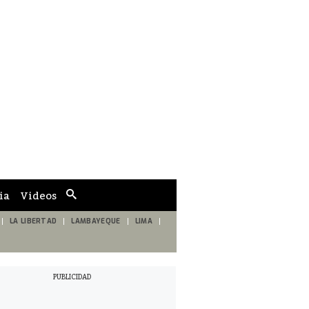
ia
Videos
Cuadro
de
búsqueda
LA LIBERTAD
LAMBAYEQUE
LIMA