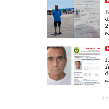
I
B
d
2
Es
I
I
A
d
Po
Ant