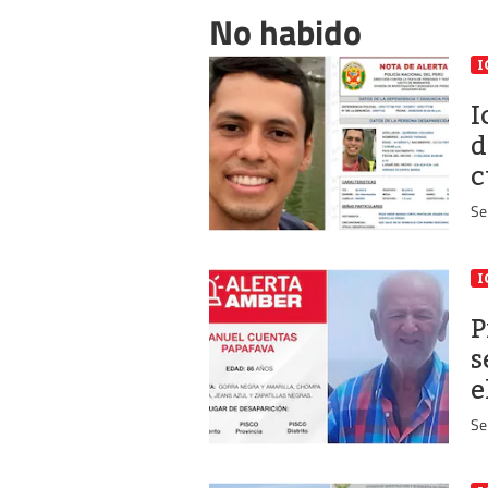
No habido
I
I
d
c
Se
I
P
s
e
Se