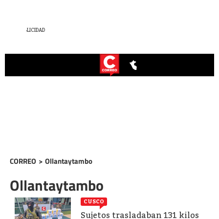
CORREO
>
Ollantaytambo
Ollantaytambo
CUSCO
Sujetos trasladaban 131 kilos