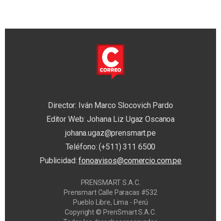
Director: Iván Marco Slocovich Pardo
Editor Web: Johana Liz Ugaz Oscanoa
johana.ugaz@prensmart.pe
Teléfono: (+511) 311 6500
Publicidad:
fonoavisos@comercio.com.pe
PRENSMART S.A.C.
Prensmart Calle Paracas #532
Pueblo Libre, Lima - Perú
Copyright © PrenSmart S.A.C.