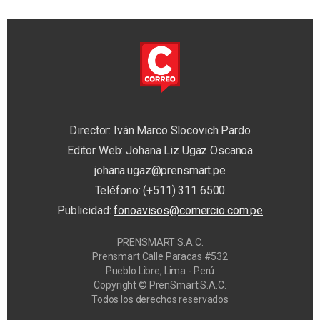
Director: Iván Marco Slocovich Pardo
Editor Web: Johana Liz Ugaz Oscanoa
johana.ugaz@prensmart.pe
Teléfono: (+511) 311 6500
Publicidad:
fonoavisos@comercio.com.pe
PRENSMART S.A.C.
Prensmart Calle Paracas #532
Pueblo Libre, Lima - Perú
Copyright © PrenSmart S.A.C.
Todos los derechos reservados