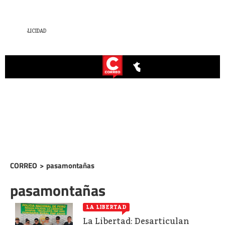
CORREO
>
pasamontañas
pasamontañas
LA LIBERTAD
La Libertad: Desarticulan